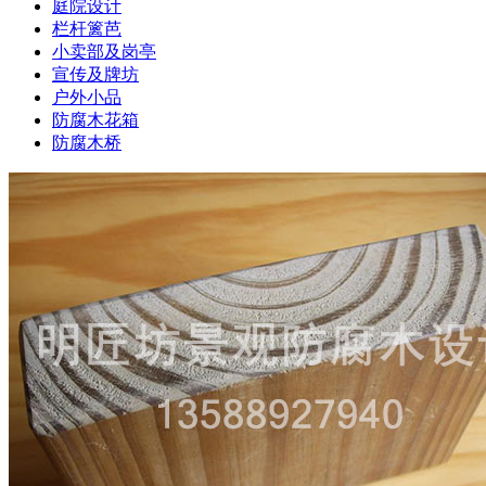
庭院设计
栏杆篱芭
小卖部及岗亭
宣传及牌坊
户外小品
防腐木花箱
防腐木桥