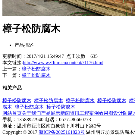
樟子松防腐木
产品描述
更新时间：2017/4/21 15:49:47 点击次数：
635
本文链接:
http://www.wzffum.cn/content/?1176.html
上一篇：
樟子松防腐木
下一篇：
樟子松防腐木
相关产品
樟子松防腐木
樟子松防腐木
樟子松防腐木
樟子松防腐木
樟
腐木
樟子松防腐木
樟子松防腐木
网站首页
关于我们
产品展示
新闻资讯
工程案例
效果图设计
防腐
手机：13588927940 电话：0577--86660773
地址：温州市瓯海区南白象镇下川村山下路2号
Copyright © 2017
浙ICP备2025161823号
温州明匠坊景观防腐木