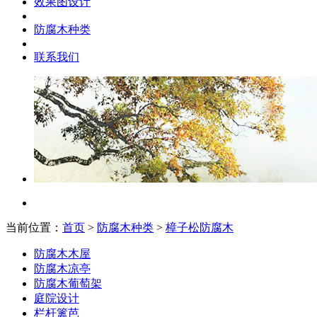
效果图设计
防腐木种类
联系我们
当前位置：
首页
>
防腐木种类
>
樟子松防腐木
防腐木木屋
防腐木凉亭
防腐木葡萄架
庭院设计
栏杆篱芭