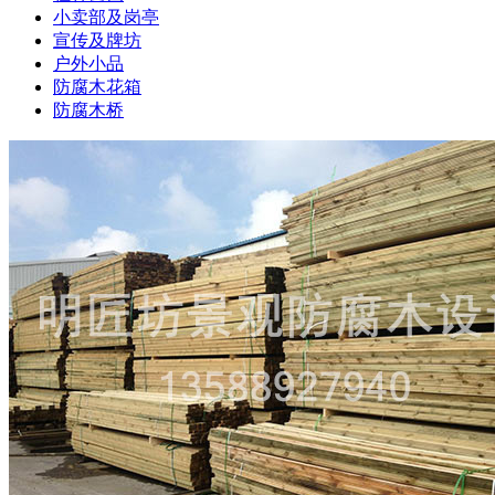
小卖部及岗亭
宣传及牌坊
户外小品
防腐木花箱
防腐木桥