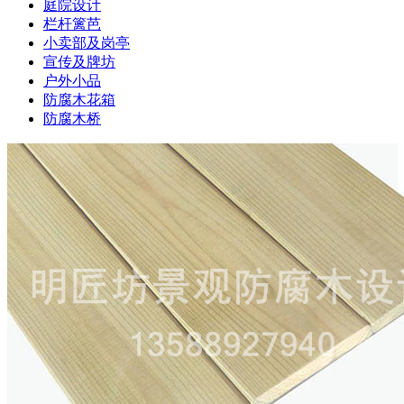
庭院设计
栏杆篱芭
小卖部及岗亭
宣传及牌坊
户外小品
防腐木花箱
防腐木桥