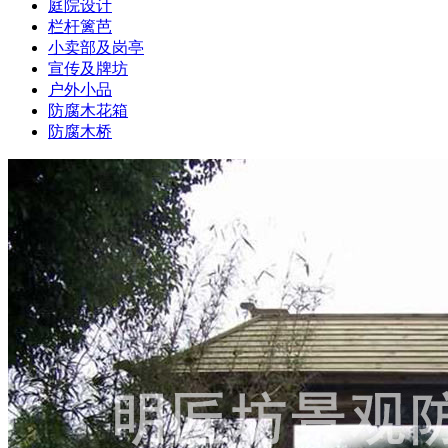
庭院设计
栏杆篱芭
小卖部及岗亭
宣传及牌坊
户外小品
防腐木花箱
防腐木桥