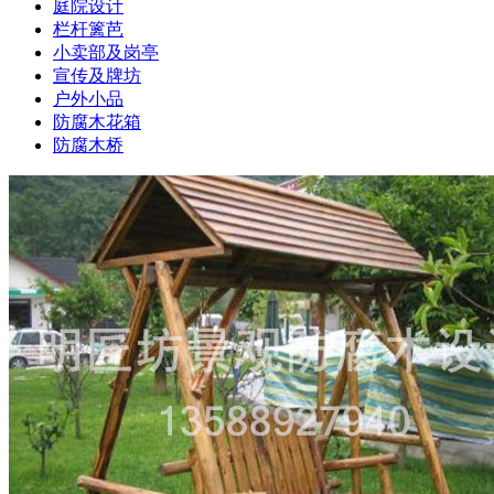
庭院设计
栏杆篱芭
小卖部及岗亭
宣传及牌坊
户外小品
防腐木花箱
防腐木桥