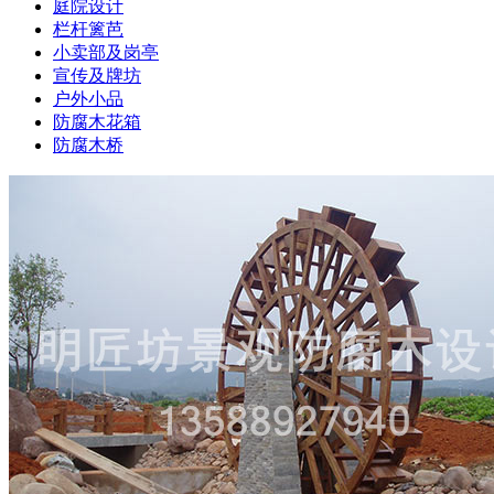
庭院设计
栏杆篱芭
小卖部及岗亭
宣传及牌坊
户外小品
防腐木花箱
防腐木桥