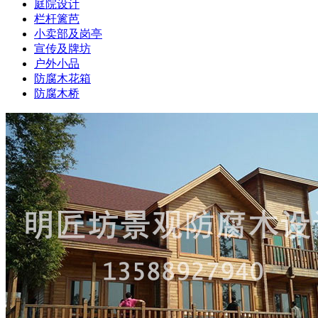
庭院设计
栏杆篱芭
小卖部及岗亭
宣传及牌坊
户外小品
防腐木花箱
防腐木桥