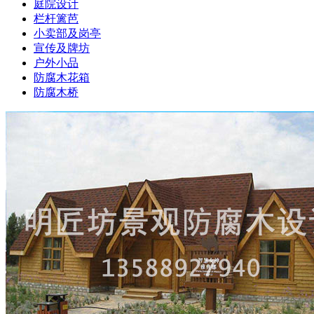
庭院设计
栏杆篱芭
小卖部及岗亭
宣传及牌坊
户外小品
防腐木花箱
防腐木桥